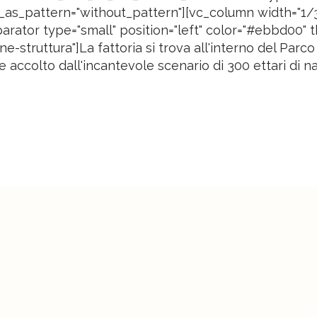
_as_pattern="without_pattern"][vc_column width="1/3
rator type="small" position="left" color="#ebbd00" th
ne-struttura"]La fattoria si trova all'interno del Par
e accolto dall'incantevole scenario di 300 ettari di nat