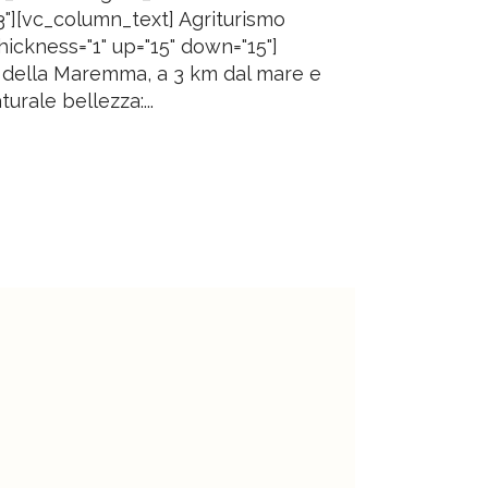
"][vc_column_text] Agriturismo
ickness="1" up="15" down="15"]
co della Maremma, a 3 km dal mare e
urale bellezza:...