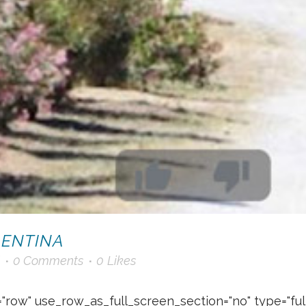
LENTINA
0 Comments
0
Likes
"row" use_row_as_full_screen_section="no" type="ful