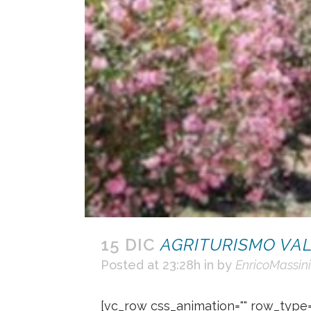
15 DIC
AGRITURISMO VA
Posted at 23:28h
in
by
EnricoMassini
[vc_row css_animation="" row_type=