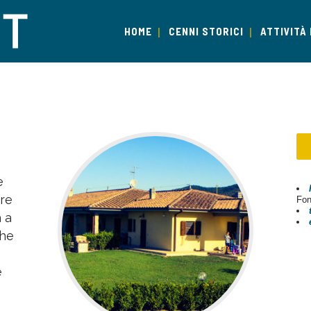
HOME
CENNI STORICI
ATTIVITÀ 
e
ere
Fon
 a
che
e