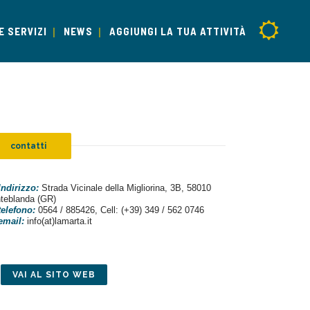
E SERVIZI
NEWS
AGGIUNGI LA TUA ATTIVITÀ
contatti
Indirizzo:
Strada Vicinale della Migliorina, 3B, 58010
teblanda (GR)
telefono:
0564 / 885426, Cell: (+39) 349 / 562 0746
email:
info(at)lamarta.it
VAI AL SITO WEB