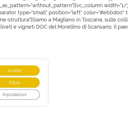
_as_pattern="without_pattern"][vc_column width="1/3"
ator type="small" position="left" color="#ebbd00" th
ne-struttura"]Siamo a Magliano in Toscana, sulle col
uliveti e vigneti DOC del Morellino di Scansano. Il paes
Accetta
Rifiuta
Impostazioni