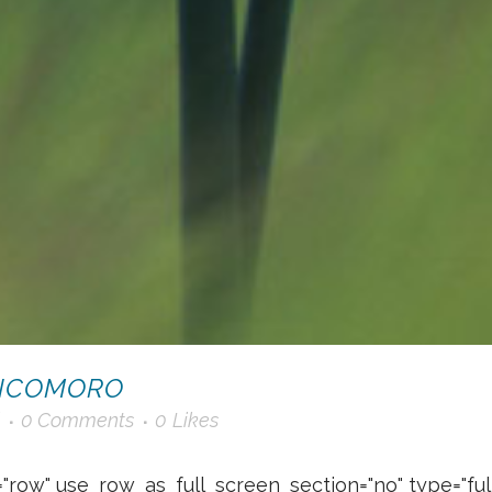
FICOMORO
0 Comments
0
Likes
"row" use_row_as_full_screen_section="no" type="ful