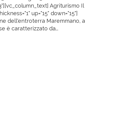
][vc_column_text] Agriturismo Il
ickness="1" up="15" down="15"]
line dell'entroterra Maremmano, a
e è caratterizzato da...
Privacy Policy
-
Cookie Policy
powered by
La Pivot