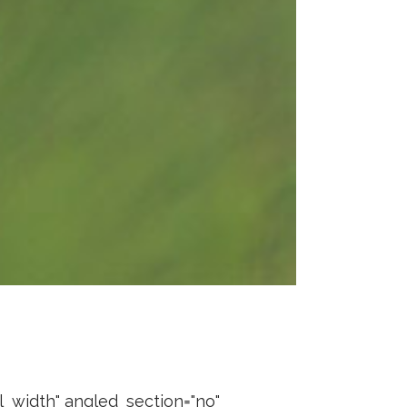
l_width" angled_section="no"