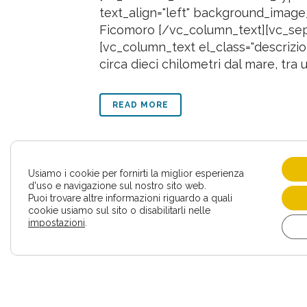
text_align="left" background_image
Ficomoro [/vc_column_text][vc_separ
[vc_column_text el_class="descrizio
circa dieci chilometri dal mare, tra 
READ MORE
Usiamo i cookie per fornirti la miglior esperienza
d'uso e navigazione sul nostro sito web.
Puoi trovare altre informazioni riguardo a quali
TALAMONE S.N.C.
cookie usiamo sul sito o disabilitarli nelle
impostazioni
.
@copyright Talamone s.n.c. tutti i diritti riservati