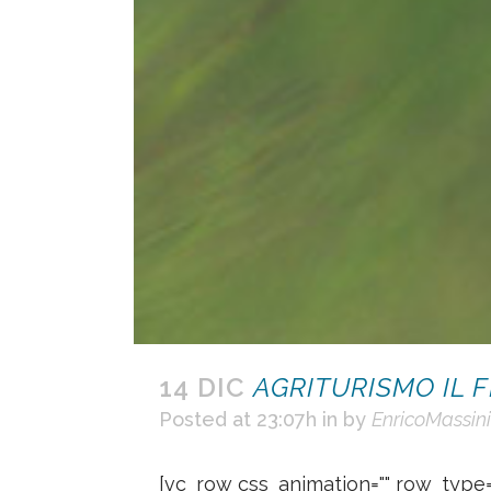
14 DIC
AGRITURISMO IL 
Posted at 23:07h
in
by
EnricoMassini
[vc_row css_animation="" row_type=